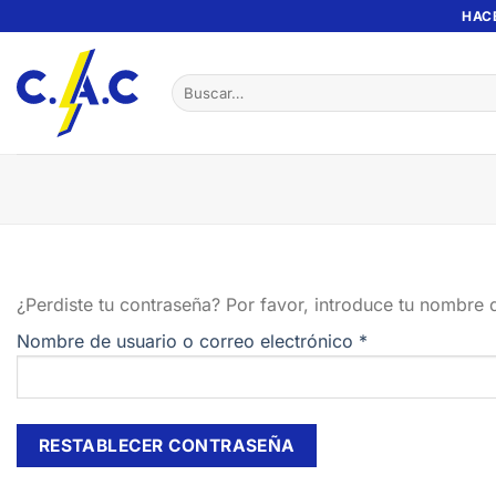
Saltar
HAC
al
contenido
Buscar
por:
¿Perdiste tu contraseña? Por favor, introduce tu nombre 
Obligatorio
Nombre de usuario o correo electrónico
*
RESTABLECER CONTRASEÑA