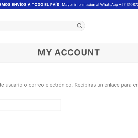
EMOS ENVÍOS A TODO EL PAÍS,
Mayor información al WhatsApp +57 31087
MY ACCOUNT
de usuario o correo electrónico. Recibirás un enlace para c