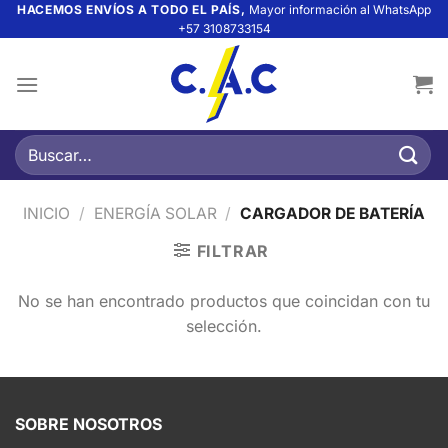
Saltar
HACEMOS ENVÍOS A TODO EL PAÍS,
Mayor información al WhatsApp
+57 3108733154
al
contenido
Buscar
por:
INICIO
/
ENERGÍA SOLAR
/
CARGADOR DE BATERÍA
FILTRAR
No se han encontrado productos que coincidan con tu
selección.
SOBRE NOSOTROS