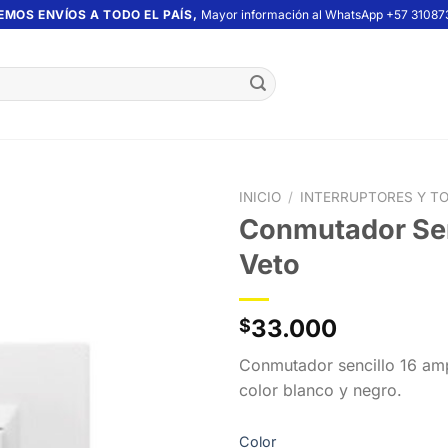
EMOS ENVÍOS A TODO EL PAÍS,
Mayor información al WhatsApp +57 31087
INICIO
/
INTERRUPTORES Y T
Conmutador Sen
Veto
33.000
$
Conmutador sencillo 16 amp
color blanco y negro.
Color