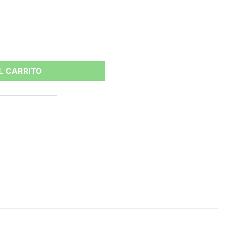
Veto cantidad
L CARRITO