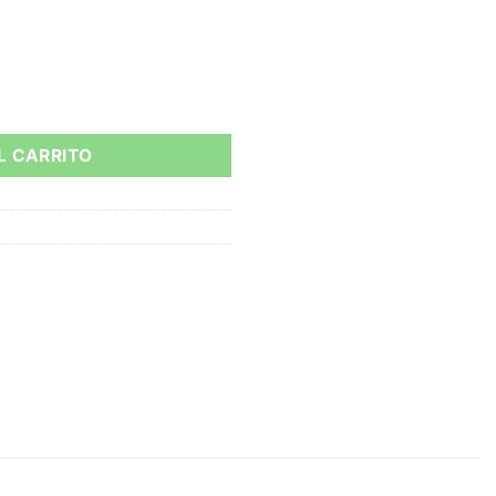
8.000
 Miletto cantidad
L CARRITO