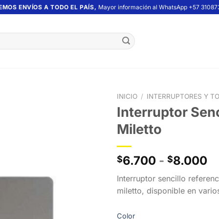
EMOS ENVÍOS A TODO EL PAÍS,
Mayor información al WhatsApp +57 31087
INICIO
/
INTERRUPTORES Y T
Interruptor Sen
Miletto
R
6.700
-
8.000
$
$
d
Interruptor sencillo referen
pr
miletto, disponible en vario
d
$
Color
h