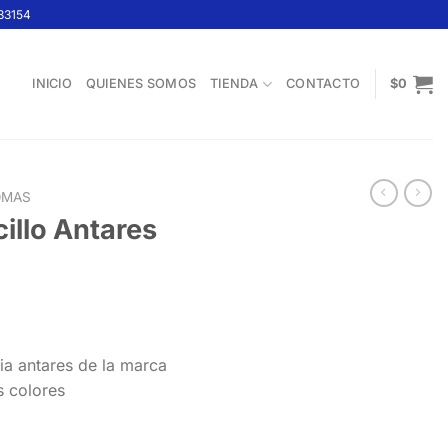
33154
INICIO
QUIENES SOMOS
TIENDA
CONTACTO
$
0
OMAS
cillo Antares
ango
e
cia antares de la marca
ecios:
s colores
esde
6.700
asta