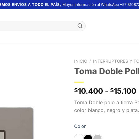
EMOS ENVÍOS A TODO EL PAÍS,
Mayor información al WhatsApp +57 31087
INICIO
/
INTERRUPTORES Y T
Toma Doble Poll
10.400
-
15.100
$
$
Toma Doble polo a tierra Po
color blanco, negro y plata
Color