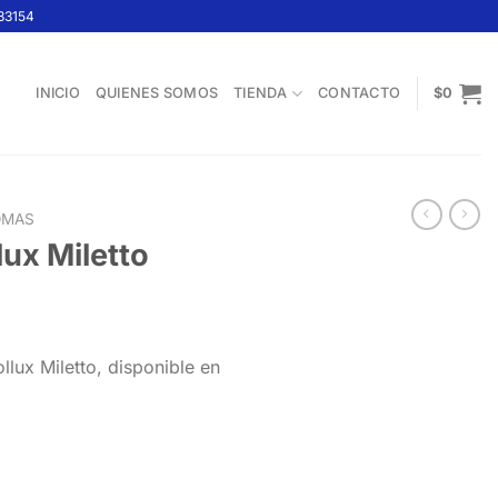
33154
INICIO
QUIENES SOMOS
TIENDA
CONTACTO
$
0
OMAS
ux Miletto
Rango
de
llux Miletto, disponible en
precios:
.
desde
$10.400
hasta
$15.100