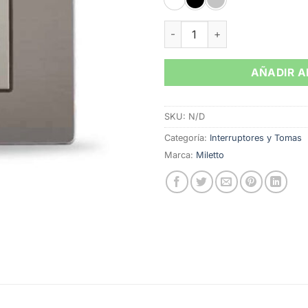
Toma Doble Pollux Miletto 
AÑADIR A
SKU:
N/D
Categoría:
Interruptores y Tomas
Marca:
Miletto